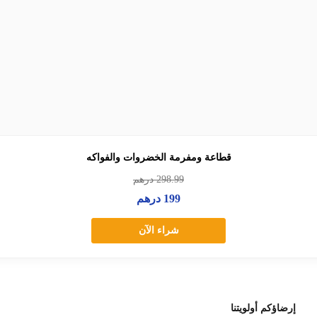
قطاعة ومفرمة الخضروات والفواكه
298.99
درهم
199
درهم
شراء الآن
أولويتنا