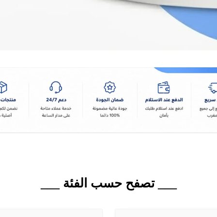
___ تصفح حسب الفئة ___